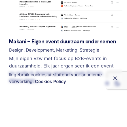
Makani – Eigen event duurzaam ondernemen
Design
Development
Marketing
Strategie
Mijn eigen vzw met focus op B2B-events in
duurzaamheid. Elk jaar organiseer ik een event
en nodig ik diverse sprekers zoals Ecover,
Ik gebruik cookies uitsluitend voor anonieme
Albert Heijn,…
verwerking.
Cookies Policy
1
Zoeken